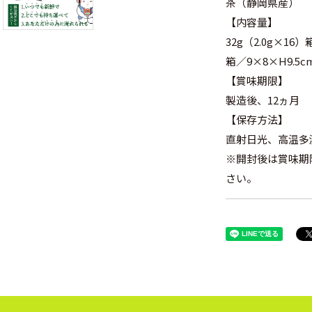
茶（静岡県産）
【内容量】
32g（2.0g×16）
箱／9×8×H9.5c
【賞味期限】
製造後、12ヵ月
【保存方法】
直射日光、高温多
※開封後は賞味期
さい。