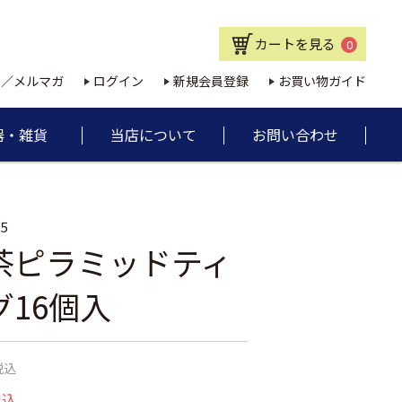
カートを見る
0
E／メルマガ
ログイン
新規会員登録
お買い物ガイド
器・雑貨
当店について
お問い合わせ
15
茶ピラミッドティ
16個入
税込
税込