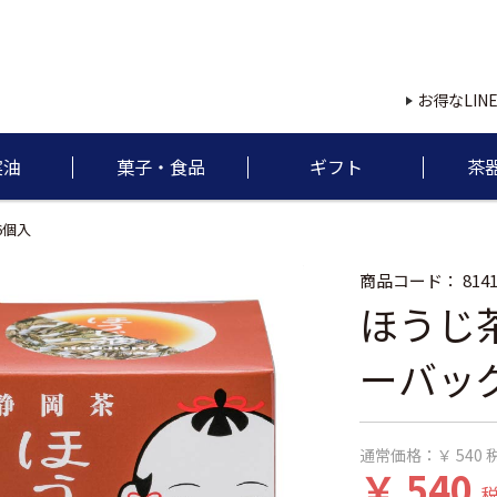
お得なLIN
実油
菓子・食品
ギフト
茶
6個入
商品コード：
814
ほうじ
ーバッグ
通常価格：
￥ 540
￥ 540