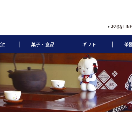
お得なLIN
実油
菓子・食品
ギフト
茶
て