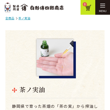
0
MENU
全商品
茶ノ実油
茶ノ実油
静岡県で育った茶畑の「茶の実」から搾油し