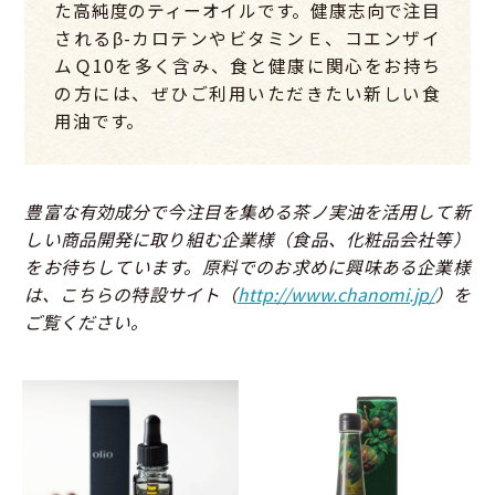
た高純度のティーオイルです。健康志向で注目
されるβ-カロテンやビタミンＥ、コエンザイ
ムＱ10を多く含み、食と健康に関心をお持ち
の方には、ぜひご利用いただきたい新しい食
用油です。
豊富な有効成分で今注目を集める茶ノ実油を活用して新
しい商品開発に取り組む企業様（食品、化粧品会社等）
をお待ちしています。
原料でのお求めに興味ある企業様
は、こちらの特設サイト（
http://www.chanomi.jp/
）を
ご覧ください。