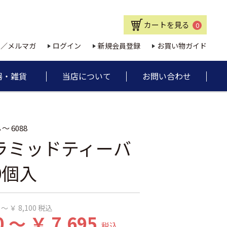
カートを見る
0
E／メルマガ
ログイン
新規会員登録
お買い物ガイド
器・雑貨
当店について
お問い合わせ
 ～ 6088
ラミッドティーバ
0個入
 ～ ￥ 8,100
税込
0 ～ ￥ 7,695
税込