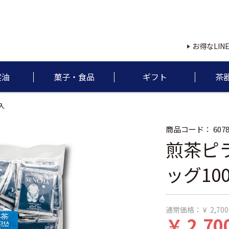
お得なLIN
実油
菓子・食品
ギフト
茶
入
商品コード：
6078
煎茶ピ
ッグ10
通常価格：
￥ 2,700
￥ 2,70