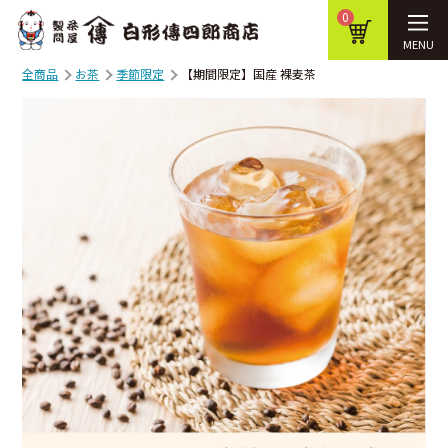
0
MENU
全商品
お茶
季節限定
【期間限定】国産 裸麦茶