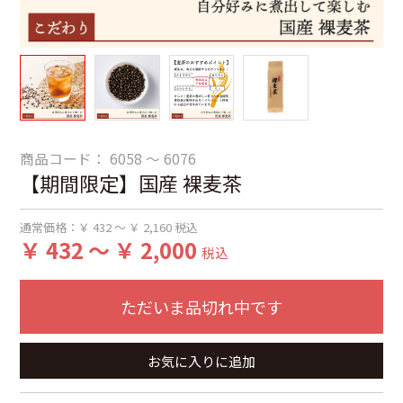
商品コード：
6058 ～ 6076
【期間限定】国産 裸麦茶
通常価格：
￥ 432 ～ ￥ 2,160
税込
￥ 432 ～ ￥ 2,000
税込
ただいま品切れ中です
お気に入りに追加