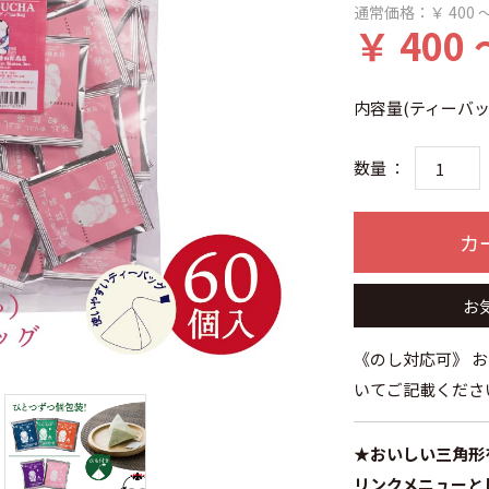
通常価格：
￥ 400 ～
￥ 400 
内容量(ティーバッ
数量 ：
カ
お
《のし対応可》 
いてご記載くださ
★おいしい三角形
リンクメニューと