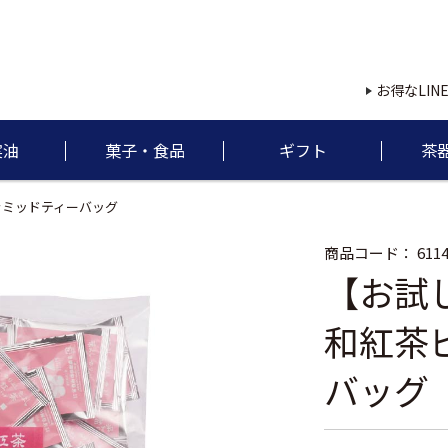
お得なLIN
実油
菓子・食品
ギフト
茶
ラミッドティーバッグ
商品コード：
6114
【お試
和紅茶
バッグ