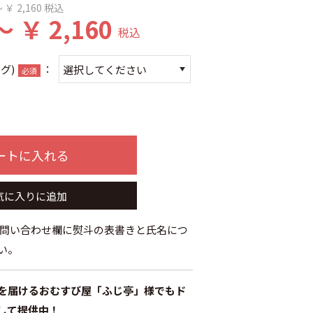
 ￥ 2,160
税込
～ ￥ 2,160
税込
グ)
：
必須
ートに入れる
気に入りに追加
お問い合わせ欄に熨斗の表書きと氏名につ
い。
を届けるおむすび屋「ふじ亭」様でもド
して提供中！