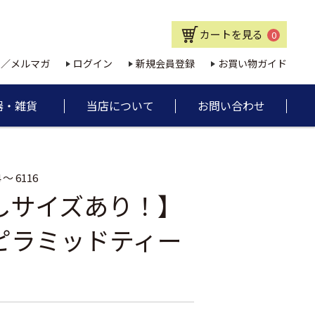
カートを見る
0
E／メルマガ
ログイン
新規会員登録
お買い物ガイド
器・雑貨
当店について
お問い合わせ
 ～ 6116
しサイズあり！】
ピラミッドティー