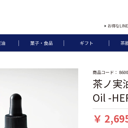
お得なLIN
実油
菓子・食品
ギフト
茶
商品コード：
860
茶ノ実油配
Oil -H
￥ 2,69