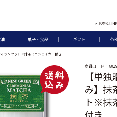
お得なLIN
実油
菓子・食品
ギフト
茶
ティックセット※抹茶ミニシェイカー付き
商品コード：
601
【単独
み】抹
ト※抹
付き