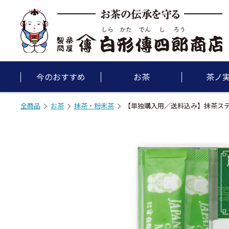
今のおすすめ
お茶
茶ノ
全商品
お茶
抹茶・粉末茶
【単独購入用／送料込み】抹茶ス