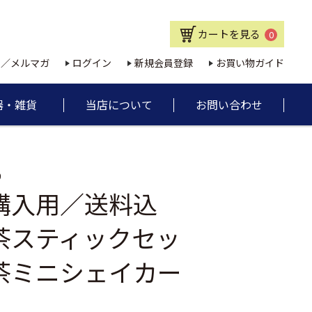
カートを見る
0
E／メルマガ
ログイン
新規会員登録
お買い物ガイド
器・雑貨
当店について
お問い合わせ
9
購入用／送料込
茶スティックセッ
茶ミニシェイカー