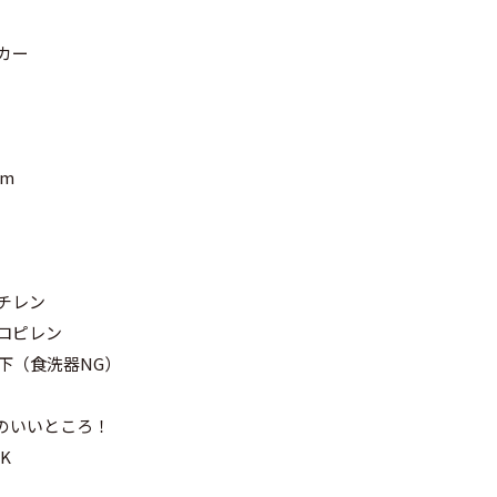
カー
mm
チレン
ロピレン
下（食洗器NG）
のいいところ！
K