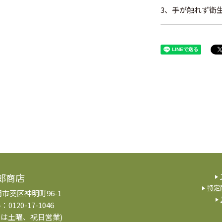
3、手が触れず衛
郎商店
特定
岡市葵区神明町96-1
ル：
0120-17-1046
間は土曜、祝日営業)