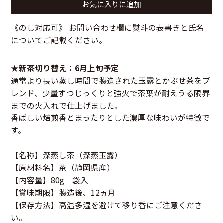
お気に入りに追加
《のし対応可》 お問い合わせ欄に熨斗の表書きと氏名
についてご記載ください。
★新茶切り替え：6月上旬予定
通常より長い蒸し時間で製造された玉露とかぶせ茶をブ
レンド、少量ずつじっくりと強火で茶葉が耐えうる限界
までの火入れで仕上げました。
香ばしい焙煎香とまったりとした濃厚な味わいが特徴で
す。
【名称】深蒸し茶（深蒸玉露）
【原材料名】茶（静岡県産）
【内容量】80g 袋入
【賞味期限】製造後、12ヵ月
【保存方法】高温多湿を避けて移り香にご注意くださ
い。