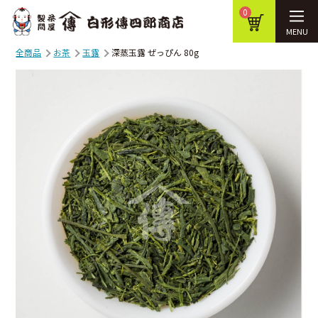
0
MENU
全商品
お茶
玉露
深蒸玉露 ぜっぴん 80g