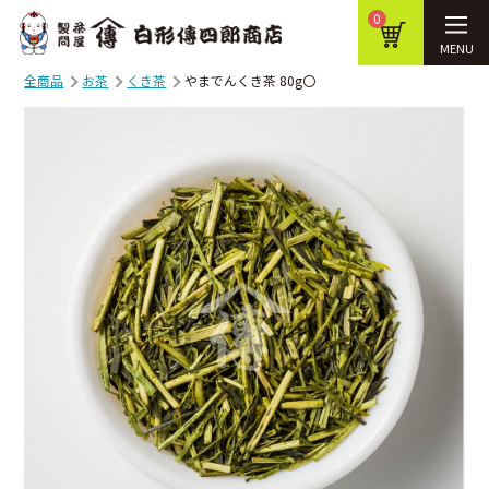
0
MENU
全商品
お茶
くき茶
やまでんくき茶 80g〇