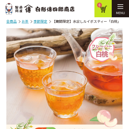
0
MENU
全商品
お茶
季節限定
【期間限定】水出しルイボスティー「白桃」