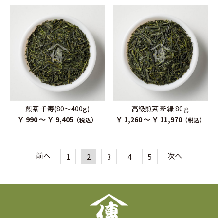
煎茶 千寿(80～400g)
高級煎茶 新緑 80ｇ
￥ 990 ～ ￥ 9,405
￥ 1,260 ～ ￥ 11,970
（税込）
（税込）
前へ
次へ
1
2
3
4
5