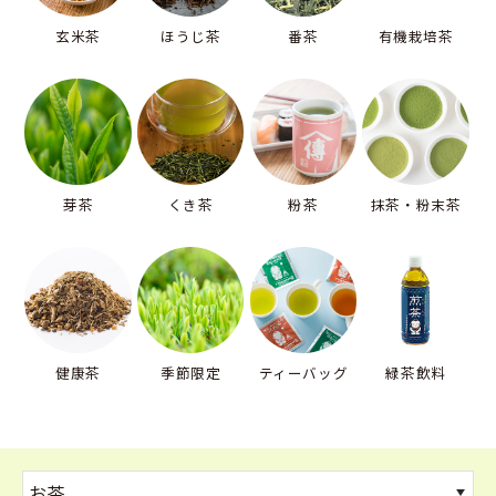
玄米茶
ほうじ茶
番茶
有機栽培茶
芽茶
くき茶
粉茶
抹茶・粉末茶
健康茶
季節限定
ティーバッグ
緑茶飲料