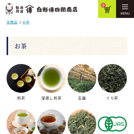
0
MENU
全商品
お茶
お茶
煎茶
深蒸し煎茶
玉露
ぐり茶